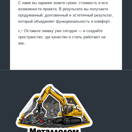
С нами вы заранее знаете сроки, стоимость и все
возможности проекта. В результате вы получаете
продуманный, долговечный и эстетичный результат,
который объединяет функциональность и комфорт.
👉 Оставьте заявку уже сегодня — и создайте
пространство, где качество и стиль работают на
вас.