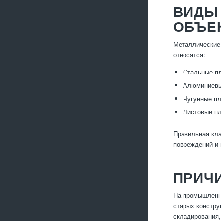
ВИДЫ
ОБЪЕ
Металлические 
относятся:
Стальные пл
Алюминиевые
Чугунные пл
Листовые пл
Правильная кла
повреждений и
ПРИЧ
На промышленны
старых констру
складирования,