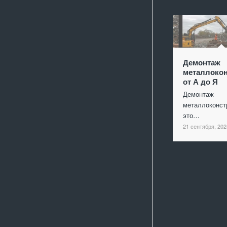
Демонтаж
металлокон
от А до Я
Демонтаж
металлоконст
это…
21 сентября, 202