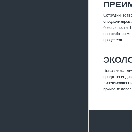
ПРЕИ
Сотрудничество
специализирова
безопасности. 
переработки ме
процессов.
ЭКОЛ
Вывоз металлич
средства индив
лицензированн
приносит допо