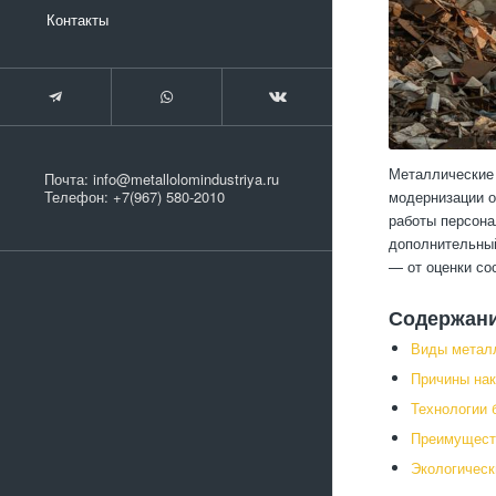
Контакты
Металлические 
Почта:
info@metallolomindustriya.ru
модернизации о
Телефон:
+7(967) 580-2010
работы персона
дополнительный
— от оценки со
Содержан
Виды метал
Причины нак
Технологии 
Преимущест
Экологическ