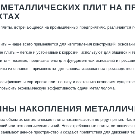
 МЕТАЛЛИЧЕСКИХ ПЛИТ НА 
КТАХ
плиты, встречающиеся на промышленных предприятиях, различаются по
иты – чаще всего применяются для изготовления конструкций, основани
 плиты – легкие и устойчивые к коррозии, используют для обшивок и т
иты – тяжелые, предназначены для фундаментных оснований и прессово
иты из сплавов – применяются для специализированных производстве
ссификация и сортировка плит по типу и состоянию позволяет существе
 повысить экономическую эффективность сдачи металлолома.
ИНЫ НАКОПЛЕНИЯ МЕТАЛЛИЧ
х объектах металлические плиты накапливаются по ряду причин. Часто
кций или технологических линий. Невостребованные плиты, оставшиеся 
 занимают ценное пространство и создают препятствия для движения те