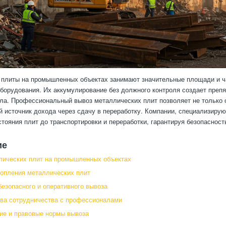
плиты на промышленных объектах занимают значительные площади и ча
борудования. Их аккумулирование без должного контроля создает препя
ла. Профессиональный вывоз металлических плит позволяет не только о
 источник дохода через сдачу в переработку. Компании, специализирую
стояния плит до транспортировки и переработки, гарантируя безопасност
ие
лических плит на промышленных объектах
опления металлических плит
безопасного и оперативного вывоза
ва сотрудничества с профессионалами
ие и правовые нормы вывоза