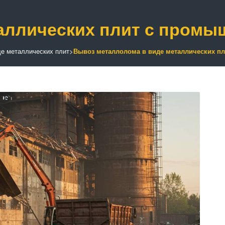
аллических плит с пром
е металлических плит
>
Вывоз металлолома в виде металлических п