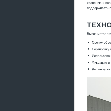
хранению и пов
поддерживать п
ТЕХН
Вывоз металлич
Оценку объе
Сортировку 
Использован
Фиксацию и 
Доставку на