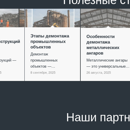
Этапы демонтажа
Особенности
струкций
промышленных
демонтажа
объектов
металлических
ангаров
Демонтаж
рукций —
промышленных
Металлические ангары
объектов —…
— это универсальные…
5
8 сентября, 2025
26 августа, 2025
Наши парт