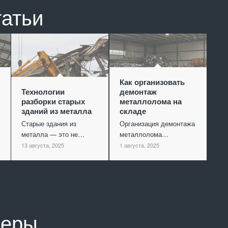
татьи
Как организовать
Технологии
демонтаж
разборки старых
металлолома на
зданий из металла
складе
Старые здания из
Организация демонтажа
металла — это не…
металлолома…
13 августа, 2025
1 августа, 2025
неры