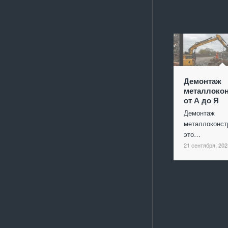
Демонтаж
металлокон
от А до Я
Демонтаж
металлоконст
это…
21 сентября, 202