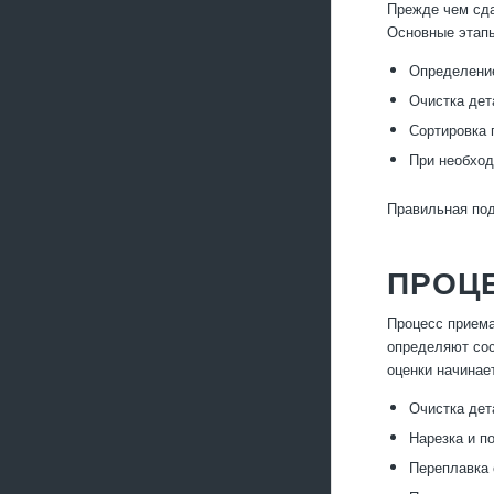
Прежде чем сда
Основные этапы
Определение
Очистка дет
Сортировка 
При необход
Правильная под
ПРОЦЕ
Процесс приема
определяют сос
оценки начинае
Очистка дет
Нарезка и п
Переплавка 