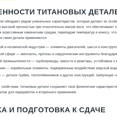
ЕННОСТИ ТИТАНОВЫХ ДЕТАЛ
ли обладают рядом уникальных характеристик, которые делают их особ
 высокой прочностью при относительно малом весе, что обеспечивает э
 к агрессивным химическим средам, перепадам температур и износу, что
и такие детали применяются:
ой и космической индустрии — элементы двигателей, шасси и конструк
ой сфере — импланты, протезы и хирургические инструменты благодар
й промышленности — трубопроводы, емкости и реакторы, устойчивые к 
нии — корабельные элементы, подверженные воздействию морской воды
е — детали турбин, теплообменников и других конструкций, требующих 
 свойствам, титановые детали сохраняют свои физические характеристи
лом для переработки и вторичного применения.
А И ПОДГОТОВКА К СДАЧЕ