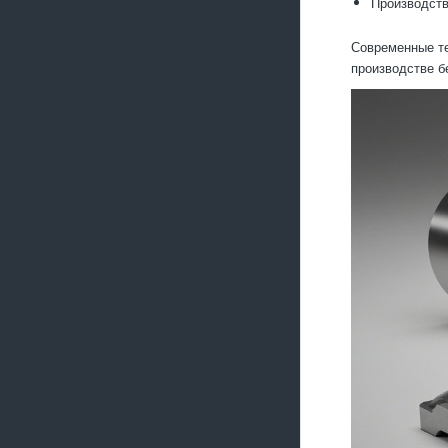
Производств
Современные те
производстве б