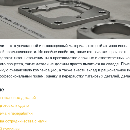
ли — это уникальный и высокоценный материал, который активно исполь
ой промышленности. Их особые свойства, такие как высокая прочность, 
делают титан незаменимым в производстве сложных и ответственных кон
ого процесса, такие детали не должны просто пылиться на складе. При
йную финансовую компенсацию, а также внести вклад в рациональное и
рофессиональный прием, оценку и переработку титановых деталей, дел
ие
 титановых деталей
дготовка к сдаче
ема и переработки
а сотрудничества с нами
й компании