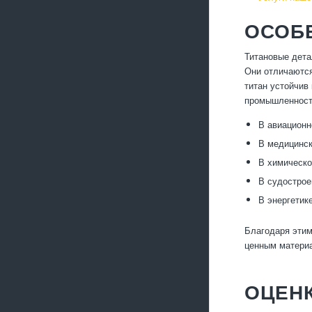
ОСОБ
Титановые дета
Они отличаются
титан устойчив
промышленност
В авиационн
В медицинск
В химическо
В судострое
В энергетик
Благодаря этим
ценным материа
ОЦЕНК