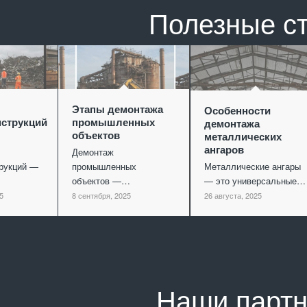
Полезные с
Этапы демонтажа
Особенности
струкций
промышленных
демонтажа
объектов
металлических
ангаров
Демонтаж
рукций —
промышленных
Металлические ангары
объектов —…
— это универсальные…
5
8 сентября, 2025
26 августа, 2025
Наши парт