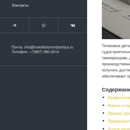
Контакты
Титановые дета
Почта:
info@metallolomindustriya.ru
судостроительн
Телефон:
+7(967) 580-2010
температурам, 
производственн
получить досто
обеспечивает п
Содержан
Особенности
Оценка и по
Процесс при
Преимуществ
Услуги наше