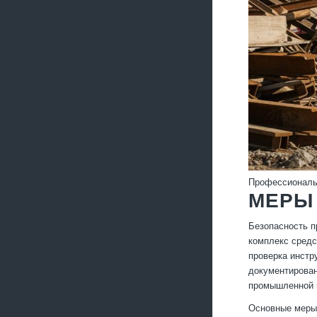
Профессиональ
МЕРЫ
Безопасность п
комплекс средс
проверка инстр
документирован
промышленной и
Основные меры 