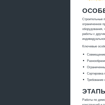
ОСОБ
Строительные п
ограниченное п
оборудования, 
работы с други
индивидуальног
Ключевые особе
Совмещение 
Разнообрази
Ограниченны
Сортировка 
Требование 
ЭТАП
Работы по демо
конструкций и 