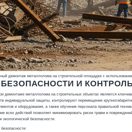
ный демонтаж металлолома на строительной площадке с использовани
 БЕЗОПАСНОСТИ И КОНТРОЛЬ
ри демонтаже металлолома на строительных объектах является ключев
тв индивидуальной защиты, контролируют перемещение крупногабаритны
ументов и оборудования, а также обучение персонала правильной техни
ие всех действий позволяет минимизировать риски травм и повреждений
 экологической безопасности.
безопасности: