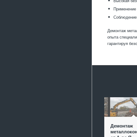
Высокая без
Применение 
Соблюдение 
Демонтаж метал
опыта специали
гарантируя без
Демонтаж
металлокон