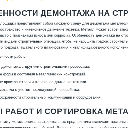
ЕННОСТИ ДЕМОНТАЖА НА СТ
лощадки представляют собой сложную среду для демонтажа металлолом
ространство и интенсивное движение техники. Металл может встречатьс
часто с признаками износа или коррозии. Особенность демонтажа на ст
ми видами строительных операций, чтобы не нарушить график строитель
о подхода, тщательного планирования и квалифицированного исполнени
нности работ:
демонтажа с другими строительными процессами.
е форм и состояния металлических конструкций.
е пространства и интенсивное движение техники.
металла с учетом последующей переработки.
сохранности строительных коммуникаций и оборудования.
Ы РАБОТ И СОРТИРОВКА МЕТ
нтажу металлолома на строительных предприятиях включают несколько 
планирования порядка действий. Далее осуществляется разборка с прим