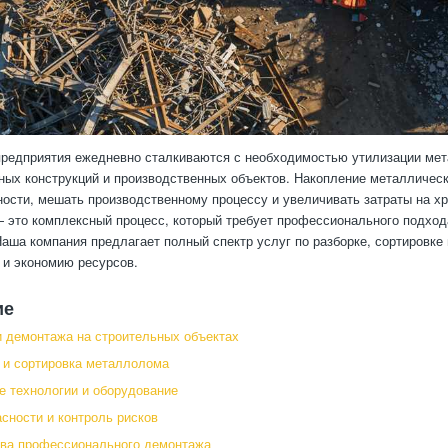
редприятия ежедневно сталкиваются с необходимостью утилизации мет
ных конструкций и производственных объектов. Накопление металлическ
ности, мешать производственному процессу и увеличивать затраты на 
 это комплексный процесс, который требует профессионального подхода
Наша компания предлагает полный спектр услуг по разборке, сортировке
и экономию ресурсов.
ие
 демонтажа на строительных объектах
 и сортировка металлолома
 технологии и оборудование
сности и контроль рисков
ва профессионального демонтажа