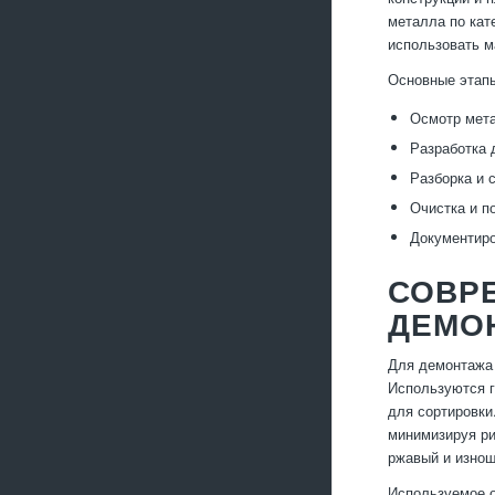
металла по кат
использовать м
Основные этап
Осмотр мета
Разработка 
Разборка и 
Очистка и п
Документиро
СОВР
ДЕМО
Для демонтажа 
Используются г
для сортировки
минимизируя ри
ржавый и изнош
Используемое 