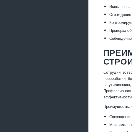
Использован
Ограждение 
Контролируе
Проверка об
Соблюдение 
ПРЕИ
СТРО
Сотрудничество
переработки, б
на утилизацию,
Профессиональ
эффективности
Преимущества 
Сокращение 
Максимально