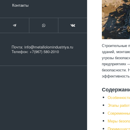
Контакты
Строительные п
Почта:
info@metallolomindustriya.ru
зданий, монтаж
Телефон:
+7(967) 580-2010
угрозы безопас
предприятиях —
безопасности. 
эффективность 
Содержан
Особенности
Этапы работ
Современные
Меры безопа
Преимущест