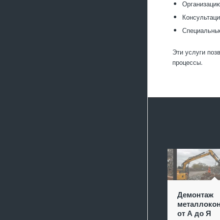
Организацию
Консультаци
Специальные
Эти услуги поз
процессы.
Демонтаж
металлокон
от А до Я