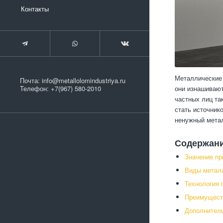
Контакты
Металлические 
Почта:
info@metallolomindustriya.ru
они изнашивают
Телефон:
+7(967) 580-2010
частных лиц та
стать источник
ненужный метал
Содержан
Значение пр
Виды металл
Технология 
Преимущест
Дополнитель