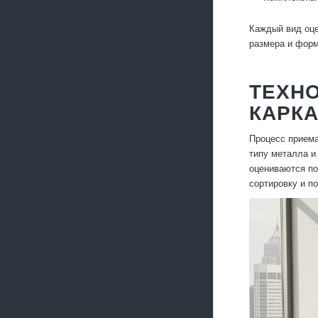
Каждый вид оце
размера и форм
ТЕХНО
КАРК
Процесс приема
типу металла и
оцениваются по
сортировку и по