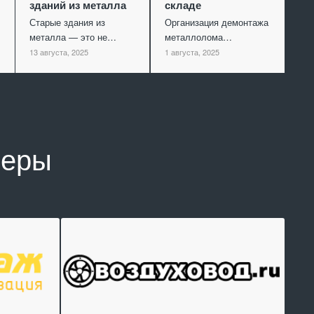
зданий из металла
складе
Старые здания из
Организация демонтажа
металла — это не…
металлолома…
13 августа, 2025
1 августа, 2025
неры