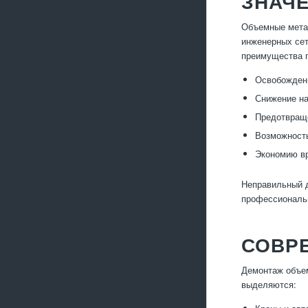
ЗНАЧ
Объемные метал
инженерных сет
преимущества 
Освобождени
Снижение на
Предотвраще
Возможность
Экономию вр
Неправильный д
профессиональн
СОВР
Демонтаж объем
выделяются: