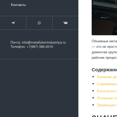
Контакты
Объемные метал
Почта:
info@metallolomindustriya.ru
— это не прост
Телефон:
+7(967) 580-2010
демонтаж крупн
рабочие процес
Содержан
Значение де
Современны
Безопасност
Основные э
Преимущест