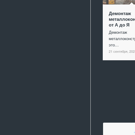
Демонтаж
металлокон
от А до Я
Демонтаж
металлоконст
это…
21 сентября, 202