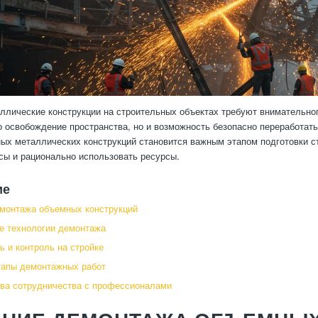
лические конструкции на строительных объектах требуют внимательно
о освобождение пространства, но и возможность безопасно переработат
ых металлических конструкций становится важным этапом подготовки с
сы и рационально использовать ресурсы.
ие
монтажа объемных конструкций
е технологии демонтажа
ь и контроль на стройке
тапы демонтажных работ
ва сотрудничества с профессионалами