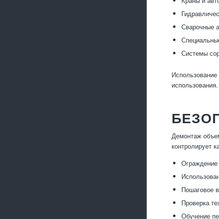
Краны и авт
Гидравличес
Сварочные а
Специальные
Системы сор
Использование 
использования.
БЕЗОП
Демонтаж объем
контролирует к
Ограждение 
Использован
Пошаговое в
Проверка те
Обучение пе