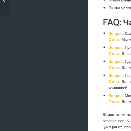
демон�...
Гибкие усло
FAQ: Ч
Вопрос:
Как
Ответ:
Мы мо
Вопрос:
Нуж
Ответ:
Для ю
Вопрос:
Сда
Ответ:
Да, м
Вопрос:
Пре
Ответ:
Да, в
компанией.
Вопрос:
Мож
Ответ:
Да, м
Демонтаж метал
безопасного, б
цикл работ, пр