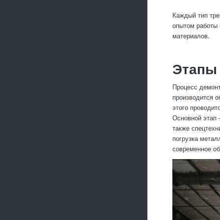
Каждый тип тре
опытом работы 
материалов.
Этапы 
Процесс демонт
производится о
этого проводит
Основной этап 
также спецтехн
погрузка метал
современное об