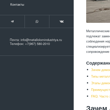
Контакты
Металлические 
подлежат замен
Почта:
info@metallolomindustriya.ru
соблюдения нор
Телефон:
+7(967) 580-2010
специализирует
сопровождение 
Содержан
Зачем демон
Типы металл
Этапы демон
Преимуществ
FAQ: Часто 
Зачем 