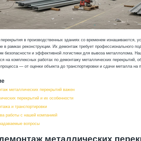
перекрытия в производственных зданиях со временем изнашиваются, у
е в рамках реконструкции. Их демонтаж требует профессионального по
м безопасности и эффективной логистики для вывоза металлолома. На
ся на комплексных работах по демонтажу металлических перекрытий, о
процесса — от оценки объекта до транспортировки и сдачи металла на п
ие
таж металлических перекрытий важен
ических перекрытий и их особенности
тажа и транспортировки
а работы с нашей компанией
задаваемые вопросы
демонтаж металлических пере