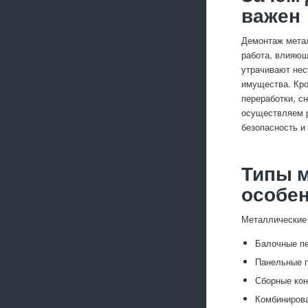
важен
Демонтаж метал
работа, влияющ
утрачивают нес
имущества. Кро
переработки, с
осуществляем р
безопасность и
Типы м
особе
Металлические 
Балочные пе
Панельные 
Сборные кон
Комбинирова