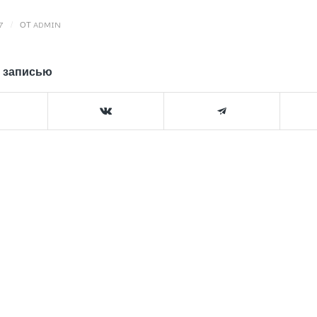
/
7
ОТ
ADMIN
 записью