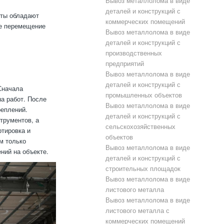
Вывоз металлолома в виде
деталей и конструкций с
сты обладают
коммерческих помещений
ое перемещение
Вывоз металлолома в виде
деталей и конструкций с
производственных
предприятий
Вывоз металлолома в виде
деталей и конструкций с
Сначала
промышленных объектов
а работ. После
Вывоз металлолома в виде
реплений.
деталей и конструкций с
трументов, а
сельскохозяйственных
ртировка и
объектов
м только
Вывоз металлолома в виде
ний на объекте.
деталей и конструкций с
строительных площадок
Вывоз металлолома в виде
листового металла
Вывоз металлолома в виде
листового металла с
коммерческих помещений