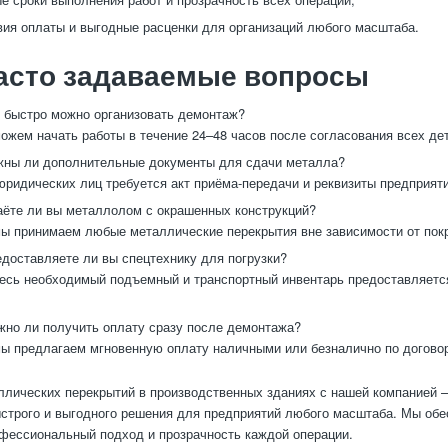
вия оплаты и выгодные расценки для организаций любого масштаба.
асто задаваемые вопросы
 быстро можно организовать демонтаж?
жем начать работы в течение 24–48 часов после согласования всех де
ны ли дополнительные документы для сдачи металла?
ридических лиц требуется акт приёма-передачи и реквизиты предприяти
ёте ли вы металлолом с окрашенных конструкций?
ы принимаем любые металлические перекрытия вне зависимости от пок
доставляете ли вы спецтехнику для погрузки?
есь необходимый подъемный и транспортный инвентарь предоставляетс
но ли получить оплату сразу после демонтажа?
ы предлагаем мгновенную оплату наличными или безналично по догово
лических перекрытий в производственных зданиях с нашей компанией —
ыстрого и выгодного решения для предприятий любого масштаба. Мы об
офессиональный подход и прозрачность каждой операции.