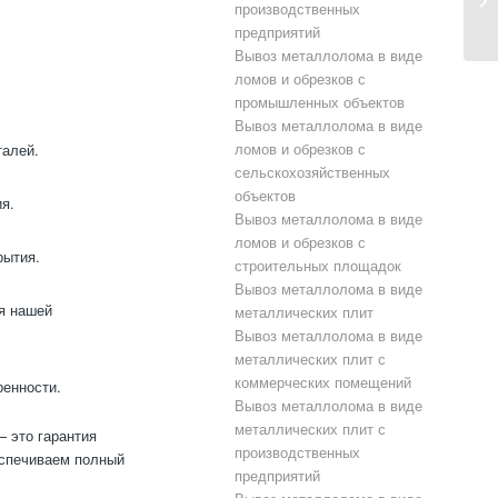
производственных
предприятий
Вывоз металлолома в виде
ломов и обрезков с
промышленных объектов
Вывоз металлолома в виде
ломов и обрезков с
талей.
сельскохозяйственных
объектов
я.
Вывоз металлолома в виде
ломов и обрезков с
рытия.
строительных площадок
Вывоз металлолома в виде
я нашей
металлических плит
Вывоз металлолома в виде
металлических плит с
коммерческих помещений
ренности.
Вывоз металлолома в виде
металлических плит с
 это гарантия
производственных
еспечиваем полный
предприятий