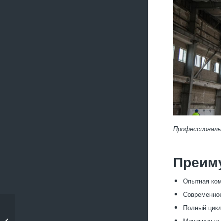
Профессиональ
Преим
Опытная ком
Современное
Полный цикл
Вывоз металлолома
при капитальном
Минимальные