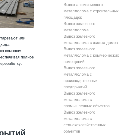
Вывоз алюминиевого
металлолома с строительных
площадок
Вывоз железного
металлолома
Вывоз железного
старевают или
металлолома с жилых домов
дхода,
Вывоз железного
ша компания
металлолома с коммерческих
беспечивая полное
помещений
ереработку.
Вывоз железного
металлолома с
производственных
предприятий
Вывоз железного
металлолома с
промышленных объектов
Вывоз железного
металлолома с
сельскохозяйственных
крытий
объектов