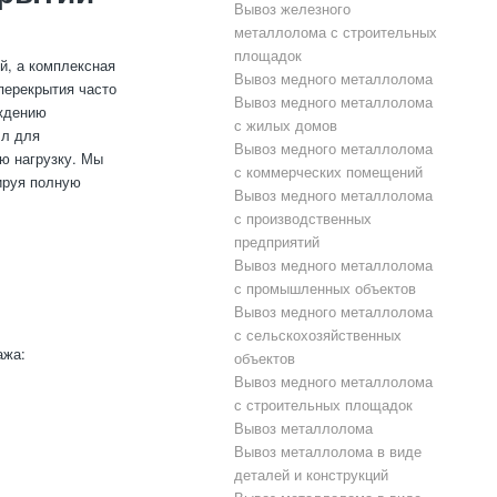
Вывоз железного
металлолома с строительных
площадок
й, а комплексная
Вывоз медного металлолома
перекрытия часто
Вывоз медного металлолома
еждению
с жилых домов
лл для
Вывоз медного металлолома
ю нагрузку. Мы
с коммерческих помещений
ируя полную
Вывоз медного металлолома
с производственных
предприятий
Вывоз медного металлолома
с промышленных объектов
Вывоз медного металлолома
с сельскохозяйственных
ажа:
объектов
Вывоз медного металлолома
с строительных площадок
Вывоз металлолома
Вывоз металлолома в виде
деталей и конструкций