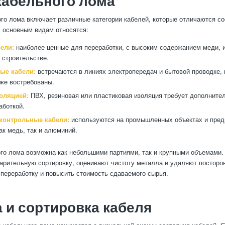
кабельного лома
го лома включает различные категории кабелей, которые отличаются с
К основным видам относятся:
ели:
наиболее ценные для переработки, с высоким содержанием меди, 
и строительстве.
ые кабели:
встречаются в линиях электропередач и бытовой проводке, 
кже востребованы.
золяцией:
ПВХ, резиновая или пластиковая изоляция требует дополните
аботкой.
контрольные кабели:
используются на промышленных объектах и предп
ак медь, так и алюминий.
го лома возможна как небольшими партиями, так и крупными объемами.
арительную сортировку, оценивают чистоту металла и удаляют посторо
 переработку и повысить стоимость сдаваемого сырья.
 и сортировка кабеля