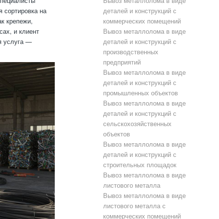
Специалисты
Вывоз металлолома в виде
я сортировка на
деталей и конструкций с
к крепежи,
коммерческих помещений
сах, и клиент
Вывоз металлолома в виде
я услуга —
деталей и конструкций с
производственных
предприятий
Вывоз металлолома в виде
деталей и конструкций с
промышленных объектов
Вывоз металлолома в виде
деталей и конструкций с
сельскохозяйственных
объектов
Вывоз металлолома в виде
деталей и конструкций с
строительных площадок
Вывоз металлолома в виде
листового металла
Вывоз металлолома в виде
листового металла с
коммерческих помещений