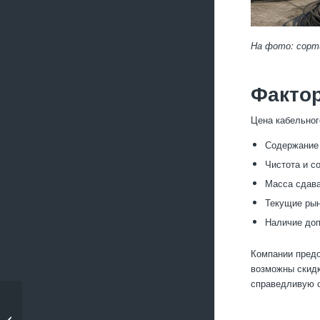
На фото: сорти
Фактор
Цена кабельног
Содержание 
Чистота и с
Масса сдава
Текущие рын
Наличие доп
Компании предо
возможны скидк
справедливую о
Особенности приёма
автомобильного