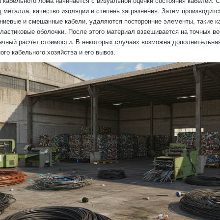
 кабельного лома начинается с визуальной оценки состояния кабелей. 
 металла, качество изоляции и степень загрязнения. Затем производитс
иевые и смешанные кабели, удаляются посторонние элементы, такие ка
пластиковые оболочки. После этого материал взвешивается на точных ве
ачный расчёт стоимости. В некоторых случаях возможна дополнительна
ого кабельного хозяйства и его вывоз.