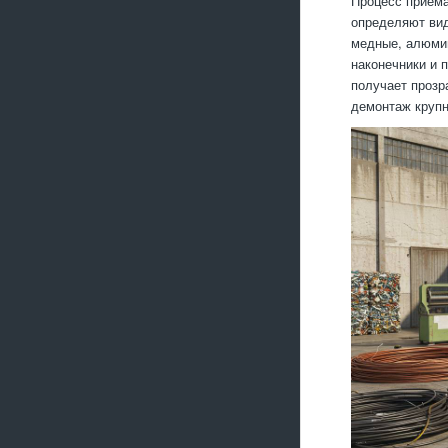
Процесс приёма
определяют вид
медные, алюмин
наконечники и 
получает прозр
демонтаж крупн