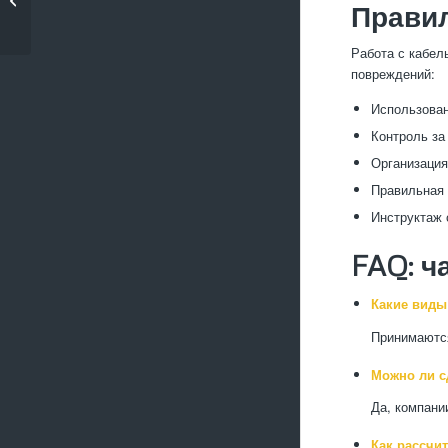
Правил
метал...
Работа с кабел
повреждений:
Использован
Контроль за
Организация
Правильная 
Инструктаж 
FAQ: ч
Какие виды
Принимаются
Можно ли с
Да, компани
Как рассчи