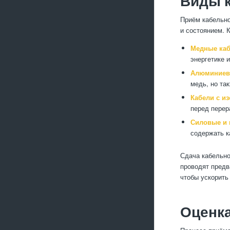
Виды 
Приём кабельно
и состоянием. 
Медные каб
энергетике 
Алюминиев
медь, но та
Кабели с и
перед перер
Силовые и 
содержать к
Сдача кабельно
проводят предв
чтобы ускорить
Оценка