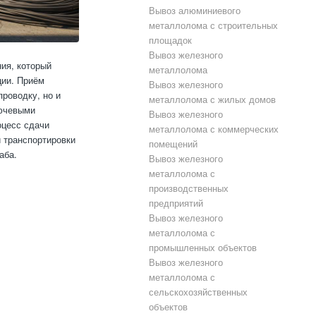
Вывоз алюминиевого
металлолома с строительных
площадок
Вывоз железного
ия, который
металлолома
ции. Приём
Вывоз железного
роводку, но и
металлолома с жилых домов
лючевыми
Вывоз железного
оцесс сдачи
металлолома с коммерческих
 транспортировки
помещений
аба.
Вывоз железного
металлолома с
производственных
предприятий
Вывоз железного
металлолома с
промышленных объектов
Вывоз железного
металлолома с
сельскохозяйственных
объектов