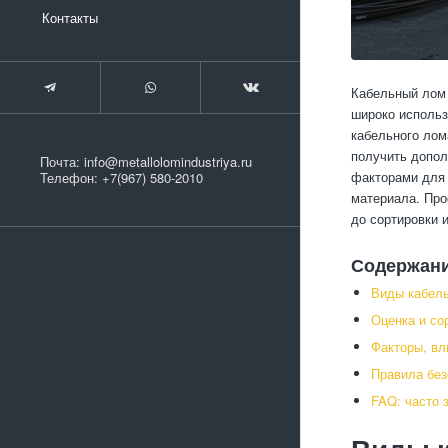
Контакты
Кабельный лом 
широко использ
кабельного лом
получить допол
Почта:
info@metallolomindustriya.ru
факторами для 
Телефон:
+7(967) 580-2010
материала. Про
до сортировки 
Содержан
Виды кабель
Оценка и со
Факторы, вл
Правила без
FAQ: часто 