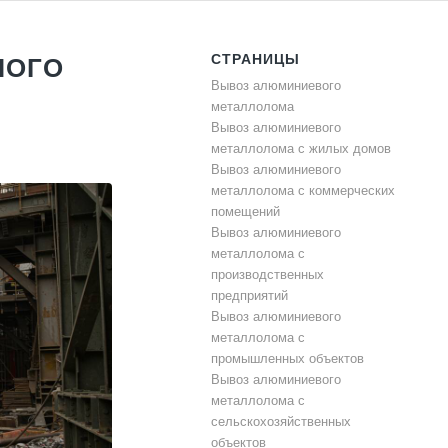
СТРАНИЦЫ
ШОГО
Вывоз алюминиевого
металлолома
Вывоз алюминиевого
металлолома с жилых домов
Вывоз алюминиевого
металлолома с коммерческих
помещений
Вывоз алюминиевого
металлолома с
производственных
предприятий
Вывоз алюминиевого
металлолома с
промышленных объектов
Вывоз алюминиевого
металлолома с
сельскохозяйственных
объектов