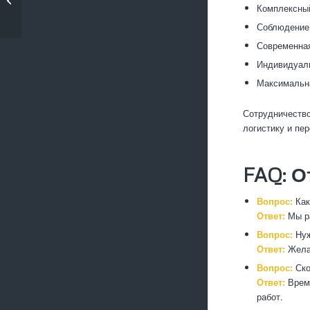
кабелей и проводов
Комплексный
Соблюдение 
Современная
Индивидуаль
Максимальна
Сотрудничество
логистику и пер
FAQ: О
Вопрос:
Как
Ответ:
Мы ра
Вопрос:
Нуж
Ответ:
Желат
Вопрос:
Ско
Ответ:
Время
работ.