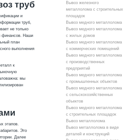
оз труб
Вывоз железного
металлолома с строительных
лификации и
площадок
деформации труб,
Вывоз медного металлолома
вает не только
Вывоз медного металлолома
и финансов. Наши
с жилых домов
льный план
Вывоз медного металлолома
асного выполнения
с коммерческих помещений
Вывоз медного металлолома
с производственных
металл к
предприятий
 рыночную
Вывоз медного металлолома
аловажна: мы
с промышленных объектов
утилизирован
Вывоз медного металлолома
с сельскохозяйственных
объектов
Вывоз медного металлолома
бами
с строительных площадок
Вывоз металлолома
х этапов.
Вывоз металлолома в виде
габаритов. Это
деталей и конструкций
итории. Далее