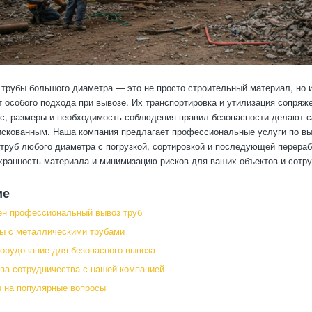
трубы большого диаметра — это не просто строительный материал, но и
т особого подхода при вывозе. Их транспортировка и утилизация сопряж
с, размеры и необходимость соблюдения правил безопасности делают 
искованным. Наша компания предлагает профессиональные услуги по в
труб любого диаметра с погрузкой, сортировкой и последующей перера
хранность материала и минимизацию рисков для ваших объектов и сотру
ие
ен профессиональный вывоз труб
ы с металлическими трубами
борудование для безопасного вывоза
а сотрудничества с нашей компанией
 на популярные вопросы