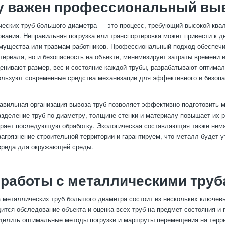
у важен профессиональный выв
еских труб большого диаметра — это процесс, требующий высокой ква
ования. Неправильная погрузка или транспортировка может привести к 
ущества или травмам работников. Профессиональный подход обеспечи
териала, но и безопасность на объекте, минимизирует затраты времени 
енивают размер, вес и состояние каждой трубы, разрабатывают оптима
ользуют современные средства механизации для эффективного и безоп
равильная организация вывоза труб позволяет эффективно подготовить 
азделение труб по диаметру, толщине стенки и материалу повышает их
оряет последующую обработку. Экологическая составляющая также нем
агрязнение строительной территории и гарантируем, что металл будет 
 вреда для окружающей среды.
работы с металлическими тру
 металлических труб большого диаметра состоит из нескольких ключевы
ится обследование объекта и оценка всех труб на предмет состояния и 
делить оптимальные методы погрузки и маршруты перемещения на терр