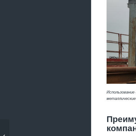
Использование
металлические
Преиму
компа
Приём медных