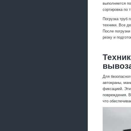
выполняется по
сортировка по т
Погрузка труб 
техники. Все д
После погрузки
резку и подгот
Техник
вывоз
Для безопасног
автокраны, ман
фиксацией. Эти
повреждения. В
что обеспечива