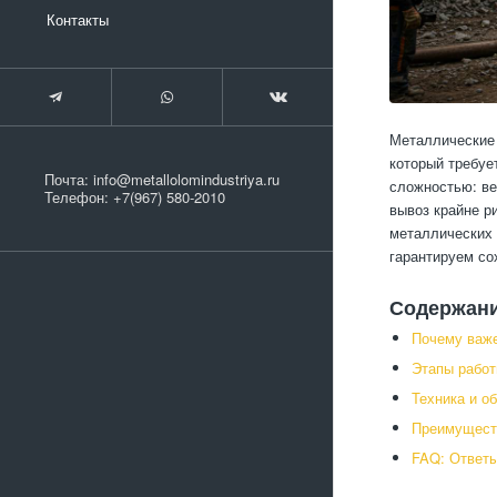
Контакты
Металлические 
который требуе
Почта:
info@metallolomindustriya.ru
сложностью: ве
Телефон:
+7(967) 580-2010
вывоз крайне р
металлических 
гарантируем со
Содержан
Почему важ
Этапы работ
Техника и о
Преимуществ
FAQ: Ответы