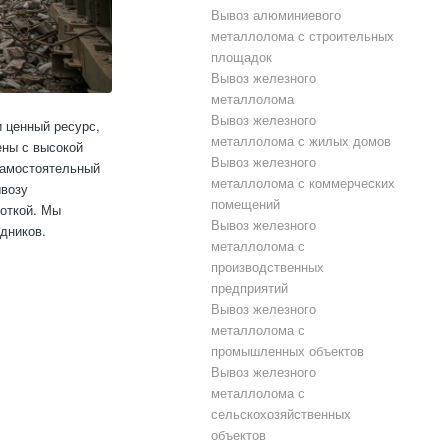
Вывоз алюминиевого
металлолома с строительных
площадок
Вывоз железного
металлолома
Вывоз железного
 ценный ресурс,
металлолома с жилых домов
ены с высокой
Вывоз железного
самостоятельный
металлолома с коммерческих
ывозу
помещений
боткой. Мы
Вывоз железного
дников.
металлолома с
производственных
предприятий
Вывоз железного
металлолома с
промышленных объектов
Вывоз железного
металлолома с
сельскохозяйственных
объектов