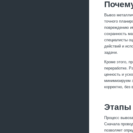
Почем
Вывоз металлич
точного планир
повреждению им
сохранность ма
специалисты оц
действий и исп
задачи.
Кроме этого, п
переработке. Р
ценность и уск
минимизируем з
корректно, без
Этапы 
Процесс вывоза
Сначала провод
позволяет опре