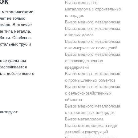
ок
Вывоз железного
металлолома с строительных
я металлическими
площадок
яет не только
Вывоз медного металлолома
риала. В отличие
Вывоз медного металлолома
ие типа металла,
с жилых домов
аботки. Особенно
Вывоз медного металлолома
 стальных труб и
с коммерческих помещений
Вывоз медного металлолома
по актуальным
с производственных
беспечивается
предприятий
ть в добыче нового
Вывоз медного металлолома
с промышленных объектов
Вывоз медного металлолома
с сельскохозяйственных
объектов
Вывоз медного металлолома
рантируют
с строительных площадок
Вывоз металлолома
Вывоз металлолома в виде
деталей и конструкций