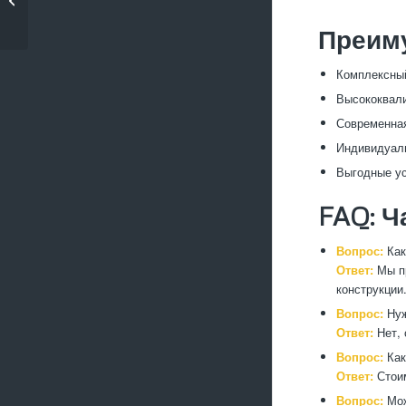
козырьков и наве�...
Преим
Комплексный
Высококвали
Современная
Индивидуаль
Выгодные ус
FAQ: Ч
Вопрос:
Как
Ответ:
Мы пр
конструкции
Вопрос:
Нуж
Ответ:
Нет, 
Вопрос:
Как
Ответ:
Стоим
Вопрос:
Мож