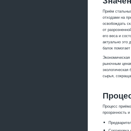
Значен
Приём стальны
отходами на пр
освобождать ск
от разрозненно
его веса и сос
актуально это 
балок помогает
Экономическая 
рыночным ценам
экологическая 
сырья, сокраща
Процес
Процесс приёма
прозрачность и
Предварител
Сортировка 