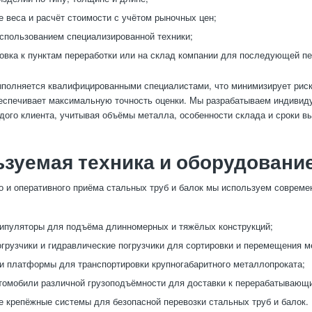
 веса и расчёт стоимости с учётом рыночных цен;
использованием специализированной техники;
овка к пунктам переработки или на склад компании для последующей пе
полняется квалифицированными специалистами, что минимизирует рис
еспечивает максимальную точность оценки. Мы разрабатываем индиви
дого клиента, учитывая объёмы металла, особенности склада и сроки в
зуемая техника и оборудовани
о и оперативного приёма стальных труб и балок мы используем совреме
ипуляторы для подъёма длинномерных и тяжёлых конструкций;
грузчики и гидравлические погрузчики для сортировки и перемещения м
и платформы для транспортировки крупногабаритного металлопроката;
томобили различной грузоподъёмности для доставки к перерабатывающ
 крепёжные системы для безопасной перевозки стальных труб и балок.