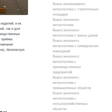
Вывоз алюминиевого
металлолома с строительных
площадок
Вывоз железного
изделий, и их
металлолома
ий, так и для
Вывоз железного
зводственных
металлолома с жилых домов
я приёма
Вывоз железного
компания
металлолома с коммерческих
нку, безопасную
помещений
Вывоз железного
металлолома с
производственных
предприятий
Вывоз железного
металлолома с
промышленных объектов
Вывоз железного
металлолома с
сельскохозяйственных
объектов