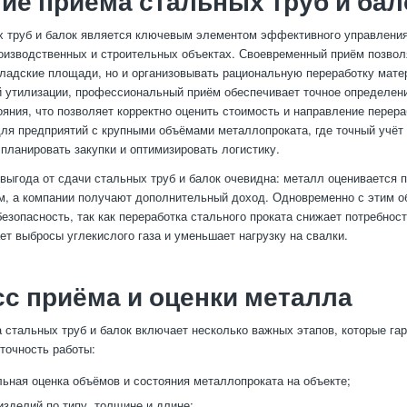
ие приёма стальных труб и бал
х труб и балок является ключевым элементом эффективного управлени
оизводственных и строительных объектах. Своевременный приём позвол
ладские площади, но и организовывать рациональную переработку мате
й утилизации, профессиональный приём обеспечивает точное определен
тояния, что позволяет корректно оценить стоимость и направление перер
для предприятий с крупными объёмами металлопроката, где точный учёт
 планировать закупки и оптимизировать логистику.
выгода от сдачи стальных труб и балок очевидна: металл оценивается 
, а компании получают дополнительный доход. Одновременно с этим о
безопасность, так как переработка стального проката снижает потребнос
ет выбросы углекислого газа и уменьшает нагрузку на свалки.
с приёма и оценки металла
 стальных труб и балок включает несколько важных этапов, которые га
 точность работы:
ьная оценка объёмов и состояния металлопроката на объекте;
изделий по типу, толщине и длине;