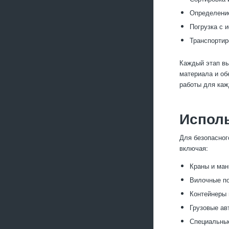
Определение
Погрузка с 
Транспортир
Каждый этап вы
материала и об
работы для каж
Исполь
Для безопасног
включая:
Краны и ман
Вилочные по
Контейнеры 
Грузовые ав
Специальные