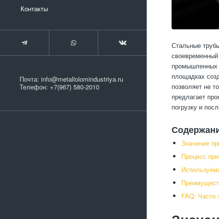
Контакты
Стальные трубы
своевременный 
промышленных п
площадках созд
Почта:
info@metallolomindustriya.ru
позволяет не т
Телефон:
+7(967) 580-2010
предлагает про
погрузку и пос
Содержан
Значение пр
Процесс при
Используема
Преимуществ
FAQ: Часто 