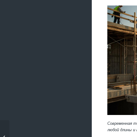
Современная т
любой длины и 
Демонтаж
металлических