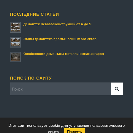
ПОСЛЕДНИЕ СТАТЬИ
Демонтаж металлоконструкций от А до Я
Этапы демонтажа промышленных объектов
Особенности демонтажа металлических ангаров
ПОИСК ПО САЙТУ
Этот сайт использует cookie для улучшения пользовательского
© Копирайт - Металлолом.
Персональные данные
-
Enfold Theme by Kriesi
опыта.
Принять