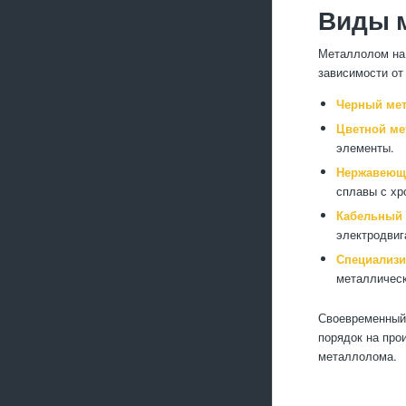
Виды 
Металлолом на 
зависимости от
Черный ме
Цветной ме
элементы.
Нержавеющи
сплавы с хр
Кабельный 
электродвиг
Специализ
металлическ
Своевременный 
порядок на про
металлолома.