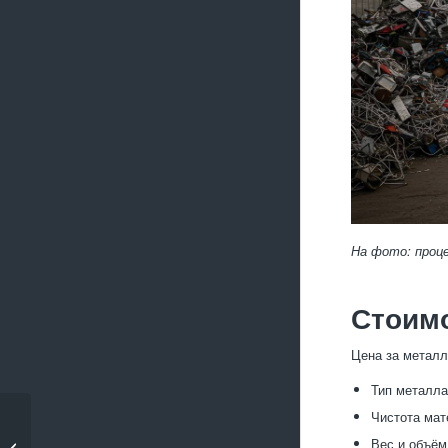
На фото: проц
Стоим
Цена за металл
Тип металла
Чистота мат
Приём бытового
Вес и объём