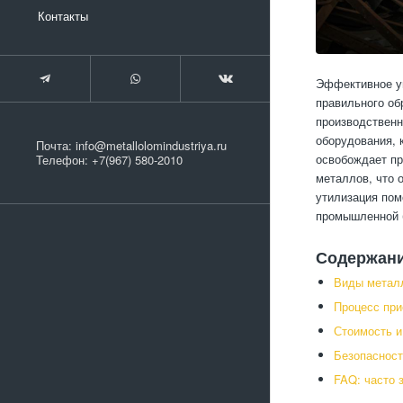
Контакты
Эффективное у
правильного об
производственн
оборудования, 
Почта:
info@metallolomindustriya.ru
освобождает пр
Телефон:
+7(967) 580-2010
металлов, что 
утилизация пом
промышленной 
Содержан
Виды метал
Процесс при
Стоимость 
Безопасност
FAQ: часто 