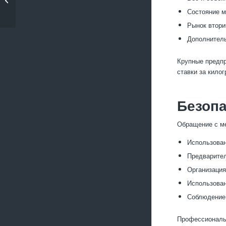
металлолома
Состояние м
Рынок втори
Дополнитель
Крупные предпр
ставки за кило
Безопа
Обращение с ме
Использован
Предварител
Организация
Использован
Соблюдение 
Профессиональн