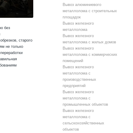
Вывоз алюминиевого
металлолома с строительных
площадок
Вывоз железного
о без
металлолома
и
Вывоз железного
обрезков, старого
металлолома с жилых домов
ям не только
Вывоз железного
 переработки
металлолома с коммерческих
равильная
помещений
ебованиям
Вывоз железного
металлолома с
производственных
предприятий
Вывоз железного
металлолома с
промышленных объектов
Вывоз железного
металлолома с
сельскохозяйственных
объектов