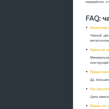
переработке, ч
FAQ: ч
Какие виды
Черный, цве
металлолом
Нужна ли п
Минимальная
конструкций
Предоставл
Да, большин
Как рассчи
Цена зависи
Можно ли с