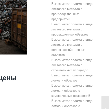
Вывоз металлолома в виде
листового металла с
производственных
предприятий
Вывоз металлолома в виде
листового металла с
промышленных объектов
Вывоз металлолома в виде
листового металла с
сельскохозяйственных
объектов
Вывоз металлолома в виде
.
листового металла с
строительных площадок
Вывоз металлолома в виде
 цены
ломов и обрезков
Вывоз металлолома в виде
ломов и обрезков с
коммерческих помещений
Вывоз металлолома в виде
ломов и обрезков с