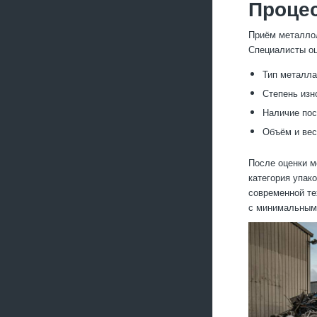
Процес
Приём металлол
Специалисты о
Тип металла
Степень изн
Наличие пос
Объём и ве
После оценки м
категория упак
современной те
с минимальным