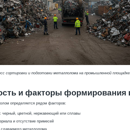
есс сортировки и подготовки металлолома на промышленной площадке
ость и факторы формирования
олом определяется рядом факторов:
: черный, цветной, нержавеющий или сплавы
ериала и отсутствие примесей
 сдаваемого металлолома