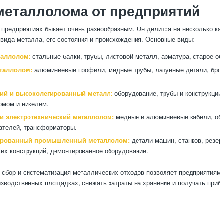
металлолома от предприятий
предприятиях бывает очень разнообразным. Он делится на несколько ка
 вида металла, его состояния и происхождения. Основные виды:
таллолом:
стальные балки, трубы, листовой металл, арматура, старое о
таллолом:
алюминиевые профили, медные трубы, латунные детали, бр
й и высоколегированный металл:
оборудование, трубы и конструкции
омом и никелем.
и электротехнический металлолом:
медные и алюминиевые кабели, о
ателей, трансформаторы.
ированный промышленный металлолом:
детали машин, станков, резе
их конструкций, демонтированное оборудование.
сбор и систематизация металлических отходов позволяет предприятия
изводственных площадках, снижать затраты на хранение и получать при