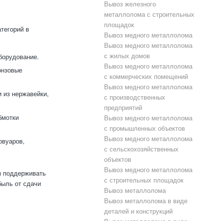
Вывоз железного
металлолома с строительных
площадок
тегорий в
Вывоз медного металлолома
Вывоз медного металлолома
с жилых домов
борудование.
Вывоз медного металлолома
онзовые
с коммерческих помещений
Вывоз медного металлолома
 из нержавейки,
с производственных
предприятий
бмотки
Вывоз медного металлолома
с промышленных объектов
Вывоз медного металлолома
рвуаров,
с сельскохозяйственных
объектов
Вывоз медного металлолома
м поддерживать
с строительных площадок
быль от сдачи
Вывоз металлолома
Вывоз металлолома в виде
деталей и конструкций