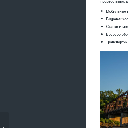
процесс вывоза
Мобильные и
Гидравличес
Станки и ме
Весовое обо
Транспортны
Вывоз металлического
лома из частных