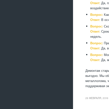
Ответ:
Да, п
воздействие
Вопрос:
Как
Ответ:
В осн
Вопрос:
Ско
Ответ:
Сроки
недель.
Вопрос:
Пре
Ответ:
Да, в
Вопрос:
Мож
Ответ:
Да, м
Демонтаж стары
выгодно. Мы об
металлолома, ч
поддерживая эк
28 ФЕВРАЛЯ, 2018