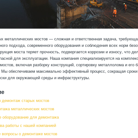
х металлических мостов — сложная и ответственная задача, требующа
ого подхода, современного оборудования и соблюдения всех норм безо
рукция моста теряет прочность, подвергается коррозии и износу, что де
пасной для эксплуатации. Наша компания специализируется на компле
мостов, включая разборку конструкций, сортировку металлолома и его 
. Мы обеспечиваем максимально эффективный процесс, сокращая сроки 
иски для окружающей среды и инфраструктуры.
ие
 демонтаж старых мостов
нтажа металлических мостов
е оборудование для демонтажа
а работы с нашей компанией
 вопросы о демонтаже мостов