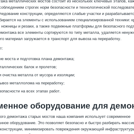
ажа металлических мостов состоит из нескольких ключевых этапов, ка
соблюдением строгих норм безопасности и технологической последоват
ледование конструкции, определяются слабые участки и разрабатываетс
бирается на элементы с использованием специализированной техники: к
 ножницы и резаки, а также подвижные платформы для безопасного по
емонтажа все элементы сортируются по типу металла, удаляется ненуж
его материал загружается в транспорт для вывоза на переработку.
т:
е моста и подготовка плана демонтажа;
таллических балок и пролетов;
и очистка металла от мусора и изоляции;
вывоз металлолома на переработку;
зопасности на всех этапах работ.
менное оборудование для демо
го демонтажа старых мостов наша компания использует современное
нное оборудование. Это позволяет безопасно и быстро разбирать масси
конструкции, минимизировать повреждения окружающей инфраструктуры