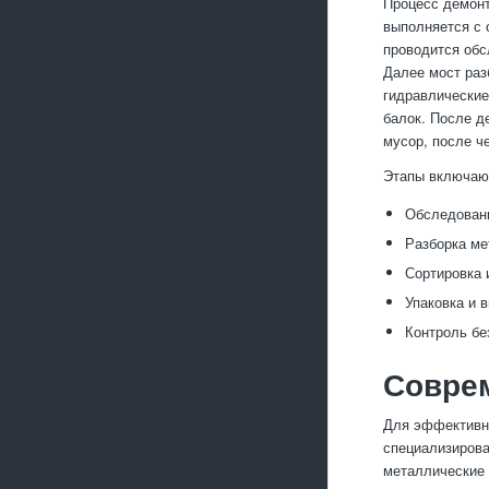
Процесс демонт
выполняется с 
проводится обс
Далее мост раз
гидравлические
балок. После д
мусор, после ч
Этапы включаю
Обследовани
Разборка ме
Сортировка 
Упаковка и 
Контроль бе
Совре
Для эффективно
специализирова
металлические 