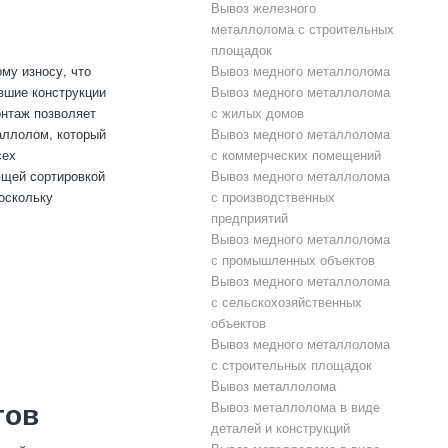
Вывоз железного
металлолома с строительных
площадок
му износу, что
Вывоз медного металлолома
вшие конструкции
Вывоз медного металлолома
онтаж позволяет
с жилых домов
аллолом, который
Вывоз медного металлолома
сех
с коммерческих помещений
ющей сортировкой
Вывоз медного металлолома
поскольку
с производственных
предприятий
Вывоз медного металлолома
с промышленных объектов
Вывоз медного металлолома
с сельскохозяйственных
объектов
Вывоз медного металлолома
с строительных площадок
Вывоз металлолома
тов
Вывоз металлолома в виде
деталей и конструкций