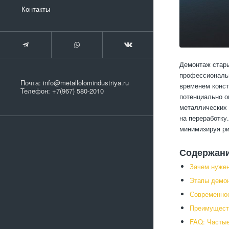
Контакты
Демонтаж стары
профессиональн
Почта:
info@metallolomindustriya.ru
временем конст
Телефон:
+7(967) 580-2010
потенциально о
металлических 
на переработку
минимизируя р
Содержан
Зачем нужен
Этапы демо
Современно
Преимуществ
FAQ: Частые