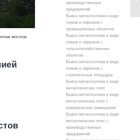
производственных
предприятий
Вывоз металлолома в виде
ломов и обрезков с
промышленных объектов
Вывоз металлолома в виде
монтаж мостов
ломов и обрезков с
сельскохозяйственных
объектов
Вывоз металлолома в виде
нией
ломов и обрезков с
строительных площадок
Вывоз металлолома в виде
металлических плит
Вывоз металлолома в виде
металлических плит с
коммерческих помещений
Вывоз металлолома в виде
металлических плит с
стов
производственных
предприятий