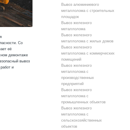
Вывоз алюминиевого
металлолома с строительных
площадок
Вывоз железного
металлолома
Вывоз железного
я
металлолома с жилых домов
пасности. Со
Вывоз железного
лает её
металлолома с коммерческих
ксном демонтаже
помещений
безопасный вывоз
Вывоз железного
работ и
металлолома с
производственных
предприятий
Вывоз железного
металлолома с
промышленных объектов
Вывоз железного
металлолома с
сельскохозяйственных
объектов