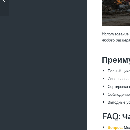
дом...
Использование
любого размера
Преим
Полный цикл
Использован
Сортировка 
Соблюдение 
Выгодные ус
FAQ: Ч
Вопрос:
Мож